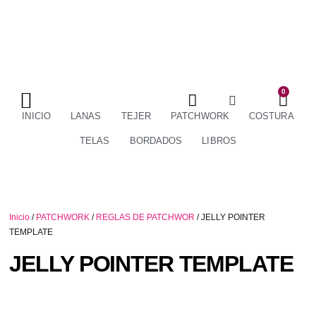
0
TÉRMINOS Y CONDICIONES
ENVÍOS Y DEVOLUCIONES
INICIO
LANAS
TEJER
PATCHWORK
COSTURA
TELAS
BORDADOS
LIBROS
Inicio
/
PATCHWORK
/
REGLAS DE PATCHWOR
/ JELLY POINTER
TEMPLATE
JELLY POINTER TEMPLATE