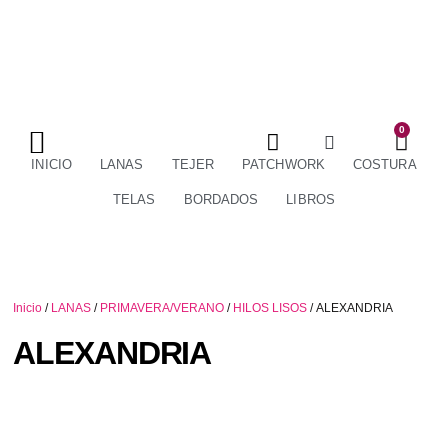
0
TÉRMINOS Y CONDICIONES
ENVÍOS Y DEVOLUCIONES
INICIO
LANAS
TEJER
PATCHWORK
COSTURA
TELAS
BORDADOS
LIBROS
Inicio
/
LANAS
/
PRIMAVERA/VERANO
/
HILOS LISOS
/ ALEXANDRIA
ALEXANDRIA