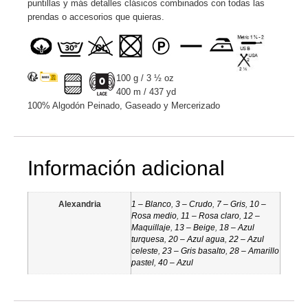
puntillas y más detalles clásicos combinados con todas las
prendas o accesorios que quieras.
100 g / 3 ½ oz
400 m / 437 yd
100% Algodón Peinado, Gaseado y Mercerizado
Información adicional
Alexandria
1 – Blanco
,
3 – Crudo
,
7 – Gris
,
10 –
Rosa medio
,
11 – Rosa claro
,
12 –
Maquillaje
,
13 – Beige
,
18 – Azul
turquesa
,
20 – Azul agua
,
22 – Azul
celeste
,
23 – Gris basalto
,
28 – Amarillo
pastel
,
40 – Azul