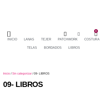
0
TÉRMINOS Y CONDICIONES
ENVÍOS Y DEVOLUCIONES
INICIO
LANAS
TEJER
PATCHWORK
COSTURA
TELAS
BORDADOS
LIBROS
Inicio
/
Sin categorizar
/ 09- LIBROS
09- LIBROS