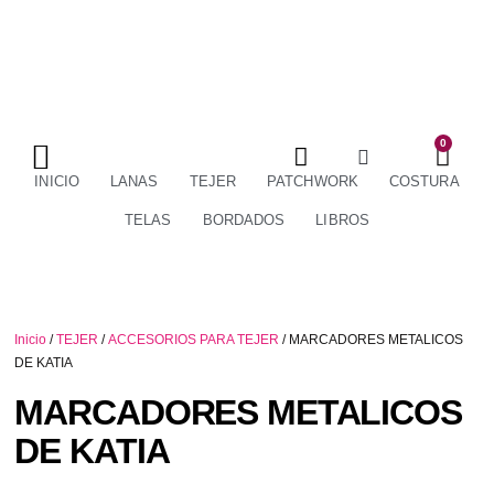
0
TÉRMINOS Y CONDICIONES
ENVÍOS Y DEVOLUCIONES
INICIO
LANAS
TEJER
PATCHWORK
COSTURA
TELAS
BORDADOS
LIBROS
Inicio
/
TEJER
/
ACCESORIOS PARA TEJER
/ MARCADORES METALICOS
DE KATIA
MARCADORES METALICOS
DE KATIA