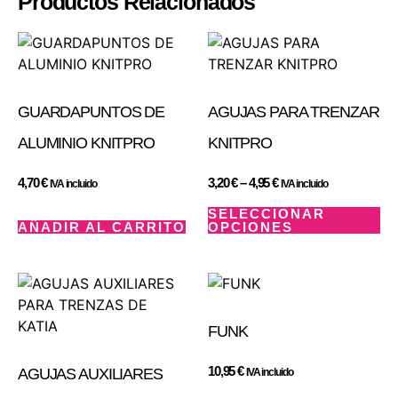
Productos Relacionados
GUARDAPUNTOS DE
AGUJAS PARA TRENZAR
ALUMINIO KNITPRO
KNITPRO
4,70
€
3,20
€
–
4,95
€
IVA incluido
IVA incluido
SELECCIONAR
AÑADIR AL CARRITO
OPCIONES
FUNK
10,95
€
AGUJAS AUXILIARES
IVA incluido