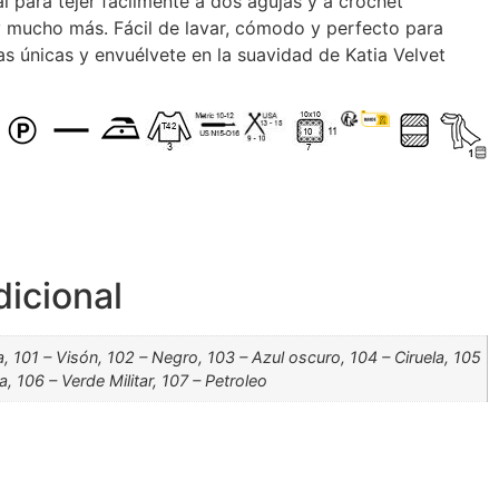
l para tejer fácilmente a dos agujas y a crochet
 mucho más. Fácil de lavar, cómodo y perfecto para
as únicas y envuélvete en la suavidad de Katia Velvet
dicional
a, 101 – Visón, 102 – Negro, 103 – Azul oscuro, 104 – Ciruela, 105
, 106 – Verde Militar, 107 – Petroleo