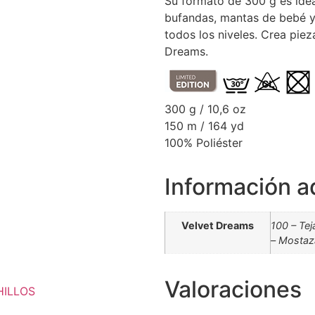
Su formato de 300 g es idea
bufandas, mantas de bebé y
todos los niveles. Crea piez
Dreams.
300 g / 10,6 oz
150 m / 164 yd
100% Poliéster
Información a
Velvet Dreams
100 – Tej
– Mostaza
Valoraciones
HILLOS