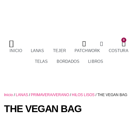
0
TÉRMINOS Y CONDICIONES
ENVÍOS Y DEVOLUCIONES
INICIO
LANAS
TEJER
PATCHWORK
COSTURA
TELAS
BORDADOS
LIBROS
Inicio
/
LANAS
/
PRIMAVERA/VERANO
/
HILOS LISOS
/ THE VEGAN BAG
THE VEGAN BAG