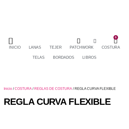
0
TÉRMINOS Y CONDICIONES
ENVÍOS Y DEVOLUCIONES
INICIO
LANAS
TEJER
PATCHWORK
COSTURA
TELAS
BORDADOS
LIBROS
Inicio
/
COSTURA
/
REGLAS DE COSTURA
/ REGLA CURVA FLEXIBLE
REGLA CURVA FLEXIBLE