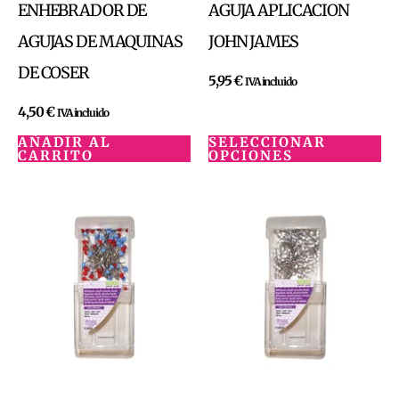
ENHEBRADOR DE
AGUJA APLICACION
AGUJAS DE MAQUINAS
JOHN JAMES
DE COSER
5,95
€
IVA incluido
4,50
€
IVA incluido
AÑADIR AL
SELECCIONAR
CARRITO
OPCIONES