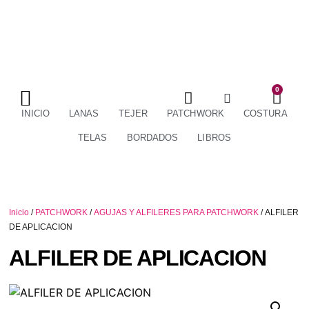
0
TÉRMINOS Y CONDICIONES
ENVÍOS Y DEVOLUCIONES
INICIO
LANAS
TEJER
PATCHWORK
COSTURA
TELAS
BORDADOS
LIBROS
Inicio
/
PATCHWORK
/
AGUJAS Y ALFILERES PARA PATCHWORK
/ ALFILER
DE APLICACION
ALFILER DE APLICACION