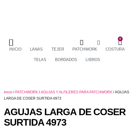
0
TÉRMINOS Y CONDICIONES
ENVÍOS Y DEVOLUCIONES
INICIO
LANAS
TEJER
PATCHWORK
COSTURA
TELAS
BORDADOS
LIBROS
Inicio
/
PATCHWORK
/
AGUJAS Y ALFILERES PARA PATCHWORK
/ AGUJAS
LARGA DE COSER SURTIDA 4973
AGUJAS LARGA DE COSER
SURTIDA 4973